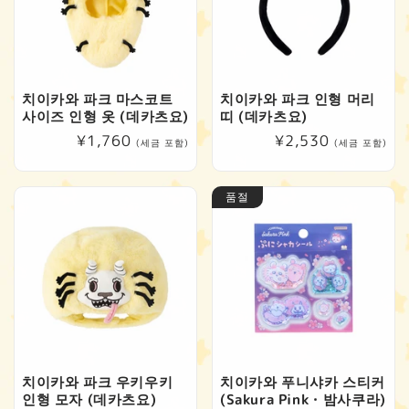
치이카와 파크 마스코트
치이카와 파크 인형 머리
사이즈 인형 옷 (데카츠요)
띠 (데카츠요)
정
¥1,760
정
¥2,530
(세금 포함)
(세금 포함)
가
가
품절
치이카와 파크 우키우키
치이카와 푸니샤카 스티커
인형 모자 (데카츠요)
(Sakura Pink・밤사쿠라)