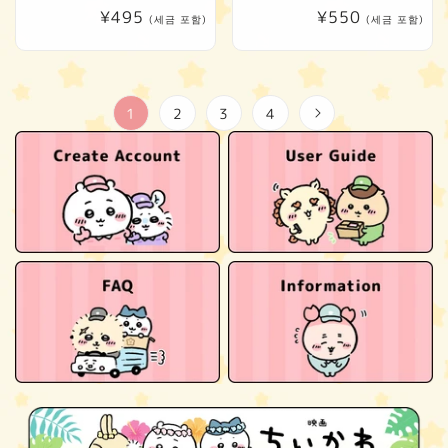
정
¥495
정
¥550
(세금 포함)
(세금 포함)
가
가
1
2
3
4