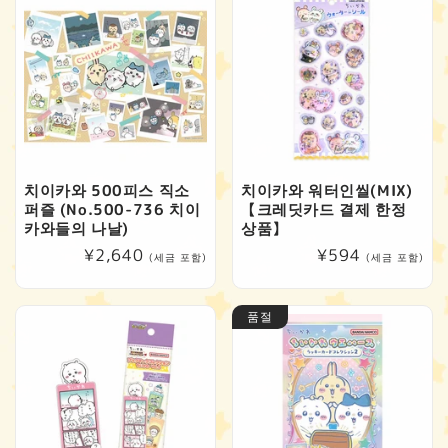
치이카와 500피스 직소
치이카와 워터인씰(MIX)
퍼즐 (No.500-736 치이
【크레딧카드 결제 한정
카와들의 나날)
상품】
정
¥2,640
정
¥594
(세금 포함)
(세금 포함)
가
가
품절