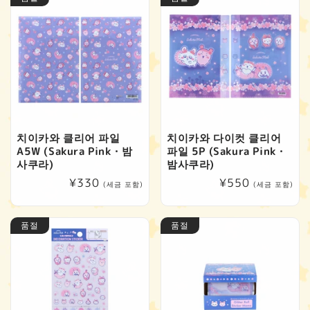
치이카와 클리어 파일
치이카와 다이컷 클리어
A5W (Sakura Pink・밤
파일 5P (Sakura Pink・
사쿠라)
밤사쿠라)
정
¥330
정
¥550
(세금 포함)
(세금 포함)
가
가
품절
품절