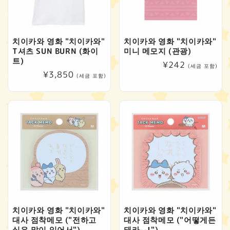
치이카와 영화 "치이카와"
치이카와 영화 "치이카와"
T셔츠 SUN BURN (화이
미니 메모지 (관광)
트)
정
¥242
(세금 포함)
정
¥3,850
가
(세금 포함)
가
치이카와 영화 "치이카와"
치이카와 영화 "치이카와"
대사 점착메모 ("전하고
대사 점착메모 ("어떻게든
싶은 말이 있어서")
돼라--!")