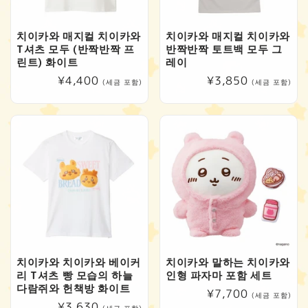
치이카와 매지컬 치이카와
치이카와 매지컬 치이카와
T셔츠 모두 (반짝반짝 프
반짝반짝 토트백 모두 그
린트) 화이트
레이
정
¥4,400
정
¥3,850
(세금 포함)
(세금 포함)
가
가
치이카와 치이카와 베이커
치이카와 말하는 치이카와
리 T셔츠 빵 모습의 하늘
인형 파자마 포함 세트
다람쥐와 헌책방 화이트
정
¥7,700
(세금 포함)
정
¥3,630