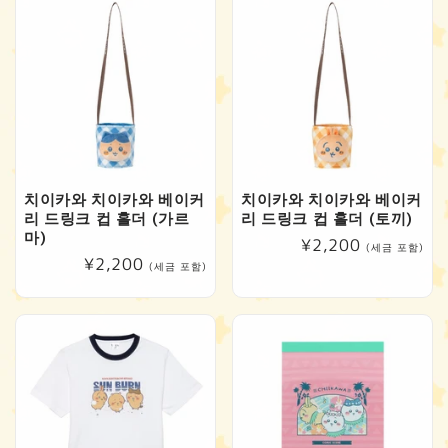
치이카와 치이카와 베이커
치이카와 치이카와 베이커
리 드링크 컵 홀더 (가르
리 드링크 컵 홀더 (토끼)
마)
정
¥2,200
(세금 포함)
정
¥2,200
가
(세금 포함)
가