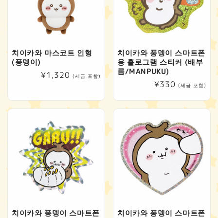
치이카와 마스코트 인형
치이카와 풍뎅이 스마트폰
(풍뎅이)
용 홀로그램 스티커 (배부
름/MANPUKU)
정
¥1,320
(세금 포함)
정
¥330
가
(세금 포함)
가
치이카와 풍뎅이 스마트폰
치이카와 풍뎅이 스마트폰