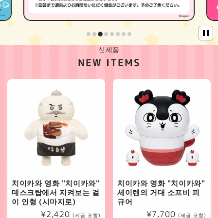
신제품
NEW ITEMS
치이카와 영화 "치이카와"
치이카와 영화 "치이카와"
데스크탑에서 지켜보는 걸
세이렌의 거대 소프비 피
이 인형 (시마지로)
규어
정
¥2,420
정
¥7,700
(세금 포함)
(세금 포함)