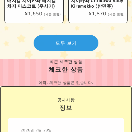
매지컬 치이카와 매지컬
치이카와 Chiikawa Baby
차지 마스코트 (우사기)
Kiramekko (밤만쥬)
정
¥1,650
정
¥1,870
(세금 포함)
(세금 포함)
가
가
모두 보기
최근 체크한 상품
체크한 상품
아직, 체크한 상품은 없습니다.
공지사항
정보
2026년 7월 28일