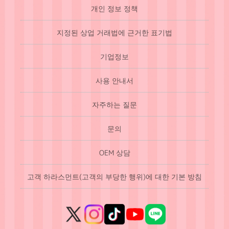
개인 정보 정책
지정된 상업 거래법에 근거한 표기법
기업정보
사용 안내서
자주하는 질문
문의
OEM 상담
고객 하라스먼트(고객의 부당한 행위)에 대한 기본 방침
X
Instagram
TikTok
YouTube
LINE