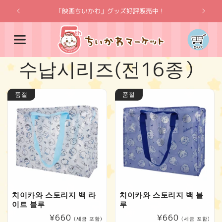
콘텐츠
로 건너
「映画ちいかわ」グッズ好評販売中！
"치이카
뛰기
카
트
컬
수납시리즈(전16종）
렉
품절
품절
션
:
치이카와 스토리지 백 라
치이카와 스토리지 백 블
이트 블루
루
정
¥660
정
¥660
(세금 포함)
(세금 포함)