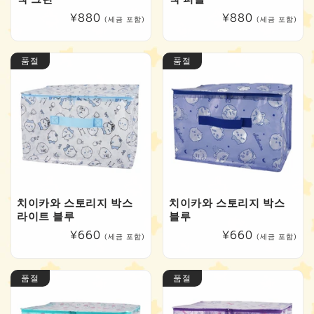
정
¥880
정
¥880
(세금 포함)
(세금 포함)
가
가
품절
품절
치이카와 스토리지 박스
치이카와 스토리지 박스
라이트 블루
블루
정
¥660
정
¥660
(세금 포함)
(세금 포함)
가
가
품절
품절