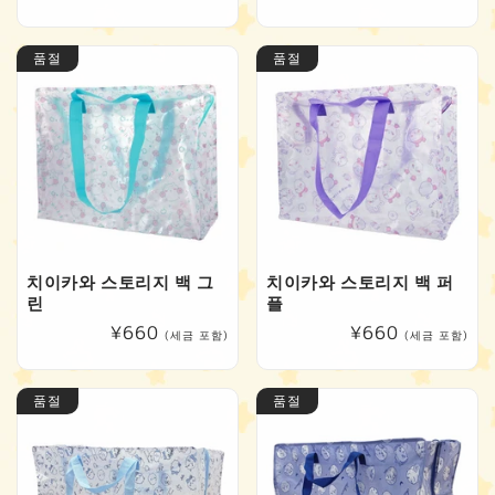
가
가
품절
품절
치이카와 스토리지 백 그
치이카와 스토리지 백 퍼
린
플
정
¥660
정
¥660
(세금 포함)
(세금 포함)
가
가
품절
품절