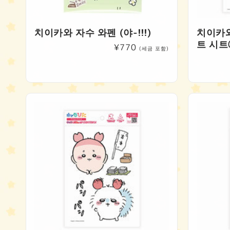
치이카와 자수 와펜 (야-!!!)
치이카와
트 시트
정
¥770
(세금 포함)
가