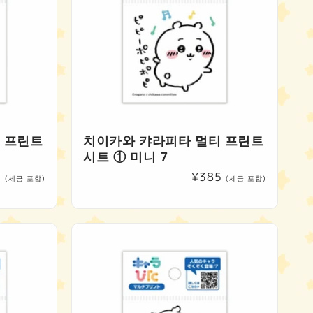
 프린트
치이카와 캬라피타 멀티 프린트
시트 ① 미니 7
5
정
¥385
(세금 포함)
(세금 포함)
가