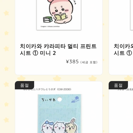
치이카와 캬라피타 멀티 프린트
치이카와
시트 ① 미니 2
시트 ①
정
¥385
(세금 포함)
가
품절
품절