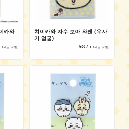
치이카와
치이카와 자수 보아 와펜 (우사
기 얼굴)
0
정
¥825
(세금 포함)
(세금 포함)
가