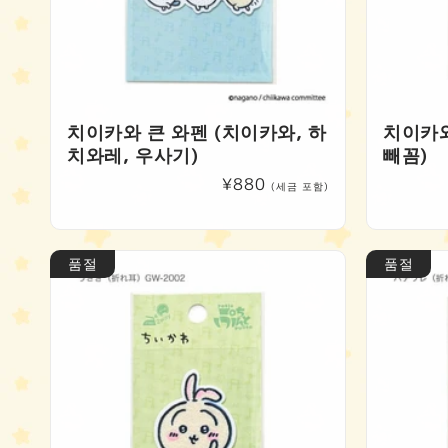
치이카와 큰 와펜 (치이카와, 하
치이카와
치와레, 우사기)
빼꼼)
정
¥880
(세금 포함)
가
품절
품절