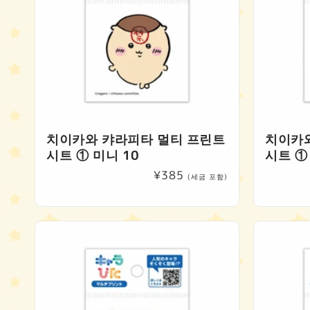
치이카와 캬라피타 멀티 프린트
치이카와
시트 ① 미니 10
시트 ①
정
¥385
(세금 포함)
가