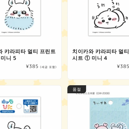
 캬라피타 멀티 프린트
치이카와 캬라피타 멀티
 미니 5
시트 ① 미니 4
정
¥385
정
¥38
(세금 포함)
가
가
품절