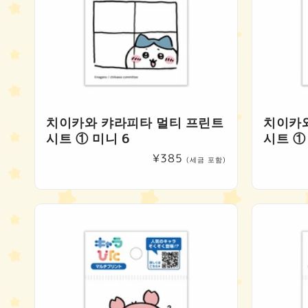
치이카와 캬라피타 멀티 프린트
치이카와
시트 ① 미니 6
시트 ①
정
¥385
(세금 포함)
가