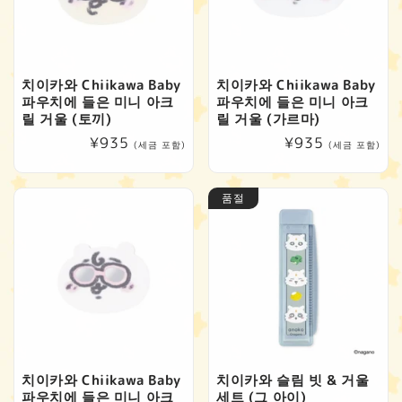
치이카와 Chiikawa Baby
치이카와 Chiikawa Baby
파우치에 들은 미니 아크
파우치에 들은 미니 아크
릴 거울 (토끼)
릴 거울 (가르마)
정
¥935
정
¥935
(세금 포함)
(세금 포함)
가
가
품절
치이카와 Chiikawa Baby
치이카와 슬림 빗 & 거울
파우치에 들은 미니 아크
세트 (그 아이)