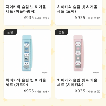
치이카와 슬림 빗 & 거울
치이카와 슬림 빗 & 거울
세트 (하늘다람쥐)
세트 (토끼)
정
¥935
정
¥935
(세금 포함)
(세금 포함)
가
가
품절
품절
치이카와 슬림 빗 & 거울
치이카와 슬림 빗 & 거울
세트 (가르마)
세트 (치이카와)
정
¥935
정
¥935
(세금 포함)
(세금 포함)
가
가