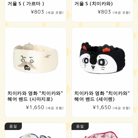
거울 S ( 가르마 )
거울 S (치이카와)
정
¥803
정
¥803
(세금 포함)
(세금 포함)
가
가
치이카와 영화 "치이카와"
치이카와 영화 "치이카와"
헤어 밴드 (시마지로)
헤어 밴드 (세이렌)
정
¥1,650
정
¥1,650
(세금 포함)
(세금 포함)
가
가
품절
품절