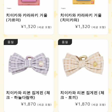
치이카와 캬라파키 거울
치이카와 캬라파키 거울
(가르마)
(치이카와)
정
¥1,320
정
¥1,320
(세금 포함)
(세금 포함)
가
가
품절
품절
치이카와 리본 집게핀 (체
치이카와 리본 집게핀 (체
크 - 하늘다람쥐)
크 - 토끼)
정
¥1,870
정
¥1,870
(세금 포함)
(세금 포함)
가
가