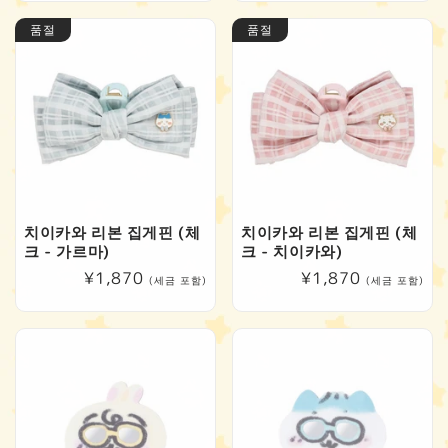
품절
품절
치이카와 리본 집게핀 (체
치이카와 리본 집게핀 (체
크 - 가르마)
크 - 치이카와)
정
¥1,870
정
¥1,870
(세금 포함)
(세금 포함)
가
가