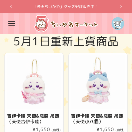
跳至內
「映画ちいかわ」グッズ好評販売中！
「吉伊卡
容
購
物
車
商
5月1日重新上貨商品
品
系
列
:
吉伊卡哇 天使&惡魔 吊飾
吉伊卡哇 天使&惡魔 吊飾
（天使吉伊卡哇）
（天使小八貓）
定
¥1,650
定
¥1,650
(含稅)
(含稅)