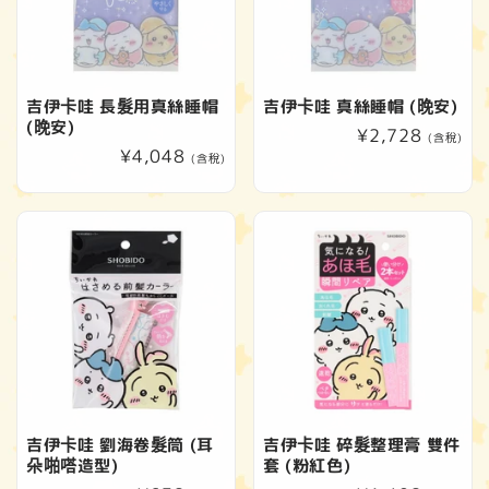
吉伊卡哇 長髮用真絲睡帽
吉伊卡哇 真絲睡帽 (晚安)
(晚安)
定
¥2,728
(含稅)
定
¥4,048
價
(含稅)
價
吉伊卡哇 劉海卷髮筒 (耳
吉伊卡哇 碎髮整理膏 雙件
朵啪嗒造型)
套 (粉紅色)