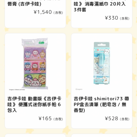
唇膏 (吉伊卡哇)
哇》 消毒濕紙巾 20片入
3件套
定
¥1,540
(含稅)
定
¥330
價
(含稅)
價
吉伊卡哇 動畫版《吉伊卡
吉伊卡哇 shimitori73 帶
哇》 便攜式迷你紙手帕 6
PP盒去漬筆 (肥皂泡 / 無
包入
香型)
定
¥165
定
¥528
(含稅)
(含稅)
價
價