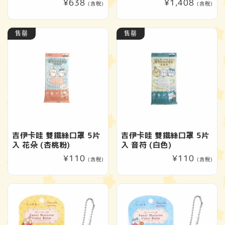
定
¥638
定
¥1,408
(含稅)
(含稅)
價
價
售罄
售罄
吉伊卡哇 雙鐵絲口罩 5片
吉伊卡哇 雙鐵絲口罩 5片
入 花朵 (杏桃粉)
入 音符 (白色)
定
¥110
定
¥110
(含稅)
(含稅)
價
價