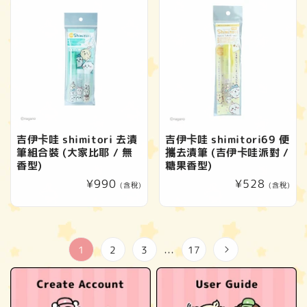
吉伊卡哇 shimitori 去漬
吉伊卡哇 shimitori69 便
筆組合裝 (大家比耶 / 無
攜去漬筆 (吉伊卡哇派對 /
香型)
糖果香型)
定
¥990
定
¥528
(含稅)
(含稅)
價
價
1
2
3
17
…