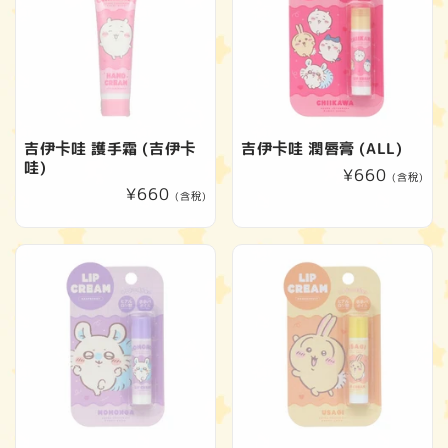
吉伊卡哇 護手霜 (吉伊卡
吉伊卡哇 潤唇膏 (ALL)
哇)
定
¥660
(含稅)
定
¥660
價
(含稅)
價