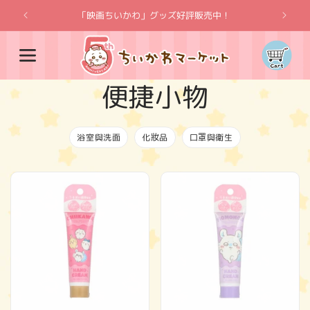
跳至內
「映画ちいかわ」グッズ好評販売中！
「吉伊卡
容
購
物
車
商
便捷小物
品
浴室與洗面
化妝品
口罩與衛生
系
列
: