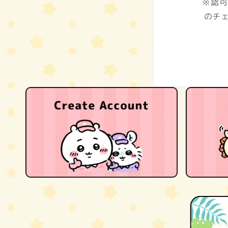
※認可
のチ