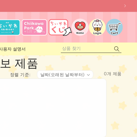
관
로
심
카
그
상
트
인
품
사용자 설명서
콜라보 제품
0개 제품
정렬 기준: