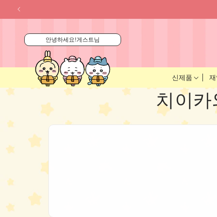
콘텐츠
로 건너
뛰기
안녕하세요!게스트님
신제품
재
컬
치이카와 
렉
션
: