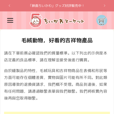
跳至內
「映画ちいかわ」グッズ好評販売中！
「吉伊卡
容
購
物
車
毛絨動物，好看的吉祥物產品
請在下單前務必確認我們的質量標準。以下列出的示例是本
店定義的良品標準，請在理解並接受後進行購買。
由於縫製品的特性，毛絨玩具和吉祥物商品在表情和形狀等
方面可能存在個體差異，實物與圖片可能有所不同。對此類
原因導致的退換貨請求，我們概不受理。商品到達後，如果
有任何問題，請通過聯繫表單與我們聯繫。我們將核實內容
後再與您取得聯繫。