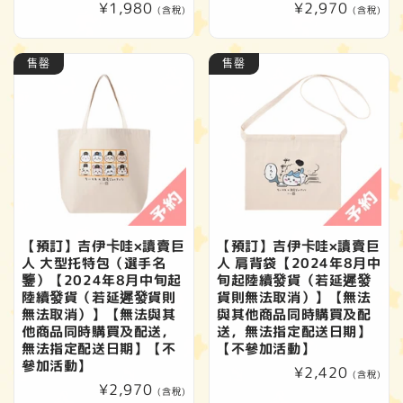
定
¥1,980
定
¥2,970
(含稅)
(含稅)
價
價
售罄
售罄
【預訂】吉伊卡哇×讀賣巨
【預訂】吉伊卡哇×讀賣巨
人 大型托特包（選手名
人 肩背袋【2024年8月中
鑒）【2024年8月中旬起
旬起陸續發貨（若延遲發
陸續發貨（若延遲發貨則
貨則無法取消）】【無法
無法取消）】【無法與其
與其他商品同時購買及配
他商品同時購買及配送，
送，無法指定配送日期】
無法指定配送日期】【不
【不參加活動】
參加活動】
定
¥2,420
(含稅)
定
¥2,970
價
(含稅)