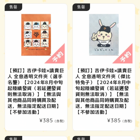
售罄
售罄
【預訂】吉伊卡哇×讀賣巨
【預訂】吉伊卡哇×讀賣巨
人 全息透明文件夾（選手
人 全息透明文件夾（傑比
名鑒）【2024年8月中旬
特兔子）【2024年8月中
起陸續發貨（若延遲發貨
旬起陸續發貨（若延遲發
則無法取消）】【無法與
貨則無法取消）】【無法
其他商品同時購買及配
與其他商品同時購買及配
送，無法指定配送日期】
送，無法指定配送日期】
【不參加活動】
【不參加活動】
定
¥385
定
¥385
(含稅)
(含稅)
價
價
售罄
售罄