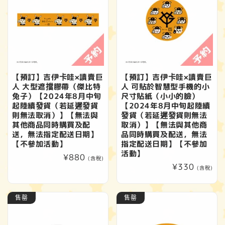
【預訂】吉伊卡哇×讀賣巨
【預訂】吉伊卡哇×讀賣巨
人 大型遮擋膠帶（傑比特
人 可貼於智慧型手機的小
兔子）【2024年8月中旬
尺寸貼紙（小小的臉）
起陸續發貨（若延遲發貨
【2024年8月中旬起陸續
則無法取消）】【無法與
發貨（若延遲發貨則無法
其他商品同時購買及配
取消）】【無法與其他商
送，無法指定配送日期】
品同時購買及配送，無法
【不參加活動】
指定配送日期】【不參加
活動】
定
¥880
(含稅)
定
¥330
價
(含稅)
價
售罄
售罄