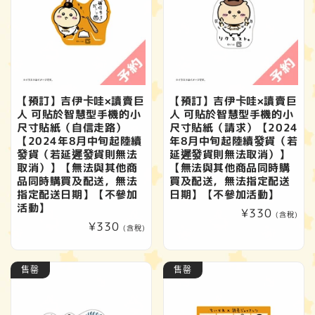
【預訂】吉伊卡哇×讀賣巨
【預訂】吉伊卡哇×讀賣巨
人 可貼於智慧型手機的小
人 可貼於智慧型手機的小
尺寸貼紙（自信走路）
尺寸貼紙（請求）【2024
【2024年8月中旬起陸續
年8月中旬起陸續發貨（若
發貨（若延遲發貨則無法
延遲發貨則無法取消）】
取消）】【無法與其他商
【無法與其他商品同時購
品同時購買及配送，無法
買及配送，無法指定配送
指定配送日期】【不參加
日期】【不參加活動】
活動】
定
¥330
(含稅)
定
¥330
價
(含稅)
價
售罄
售罄