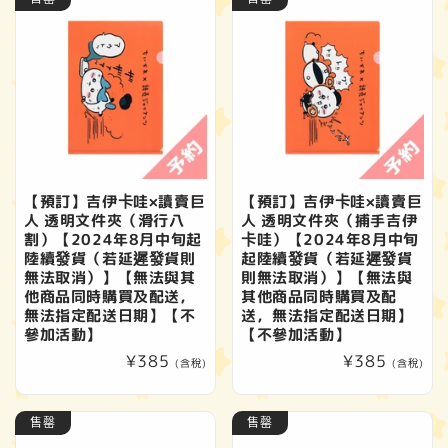
【預訂】吉伊卡哇×讀賣巨
【預訂】吉伊卡哇×讀賣巨
人 透明文件夾（滑行八
人 透明文件夾（捕手吉伊
割）【2024年8月中旬起
卡哇）【2024年8月中旬
陸續發貨（若延遲發貨則
起陸續發貨（若延遲發貨
無法取消）】【無法與其
則無法取消）】【無法與
他商品同時購買及配送，
其他商品同時購買及配
無法指定配送日期】【不
送，無法指定配送日期】
參加活動】
【不參加活動】
定
¥385
定
¥385
(含稅)
(含稅)
價
價
售罄
售罄