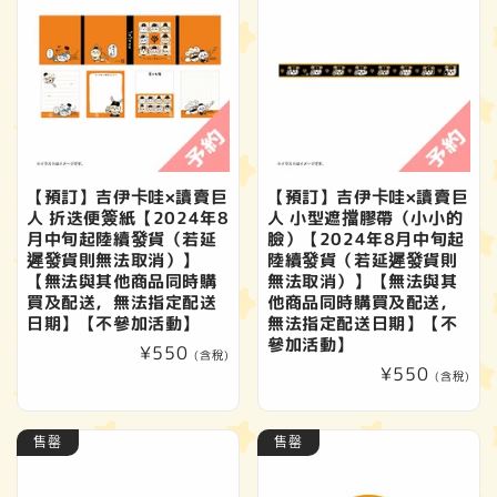
【預訂】吉伊卡哇×讀賣巨
【預訂】吉伊卡哇×讀賣巨
人 折迭便簽紙【2024年8
人 小型遮擋膠帶（小小的
月中旬起陸續發貨（若延
臉）【2024年8月中旬起
遲發貨則無法取消）】
陸續發貨（若延遲發貨則
【無法與其他商品同時購
無法取消）】【無法與其
買及配送，無法指定配送
他商品同時購買及配送，
日期】【不參加活動】
無法指定配送日期】【不
參加活動】
定
¥550
(含稅)
定
¥550
價
(含稅)
價
售罄
售罄