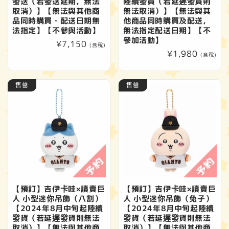
發送（若發送延期，無法
陸續發貨（若延遲發貨則
取消）】【無法與其他商
無法取消）】【無法與其
品同時購買・配送日期無
他商品同時購買及配送，
法指定】【不參與活動】
無法指定配送日期】【不
參加活動】
定
¥7,150
(含稅)
定
¥1,980
價
(含稅)
價
售罄
售罄
【預訂】吉伊卡哇×讀賣巨
【預訂】吉伊卡哇×讀賣巨
人 小型迷你吊飾（八割）
人 小型迷你吊飾（兔子）
【2024年8月中旬起陸續
【2024年8月中旬起陸續
發貨（若延遲發貨則無法
發貨（若延遲發貨則無法
取消）】【無法與其他商
取消）】【無法與其他商