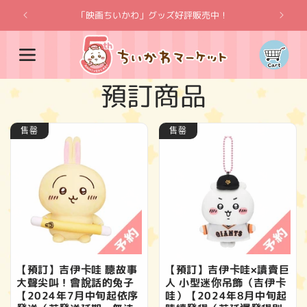
跳至內
「映画ちいかわ」グッズ好評販売中！
「吉伊卡
容
購
物
車
商
預訂商品
品
售罄
售罄
系
列
:
【預訂】吉伊卡哇 聽故事
【預訂】吉伊卡哇×讀賣巨
大聲尖叫！會說話的兔子
人 小型迷你吊飾（吉伊卡
【2024年7月中旬起依序
哇）【2024年8月中旬起