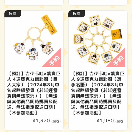
價
售罄
售罄
【預訂】吉伊卡哇×讀賣巨
【預訂】吉伊卡哇×讀賣巨
人 4連亞克力鑰匙圈（巨
人 9連亞克力鑰匙圈（選
人大家）【2024年8月中
手名鑒）【2024年8月中
旬起陸續發貨（若延遲發
旬起陸續發貨（若延遲發
貨則無法取消）】【無法
貨則無法取消）】【無法
與其他商品同時購買及配
與其他商品同時購買及配
送，無法指定配送日期】
送，無法指定配送日期】
【不參加活動】
【不參加活動】
定
¥1,320
定
¥1,980
(含稅)
(含稅)
價
價