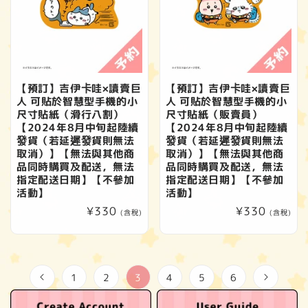
【預訂】吉伊卡哇×讀賣巨
【預訂】吉伊卡哇×讀賣巨
人 可貼於智慧型手機的小
人 可貼於智慧型手機的小
尺寸貼紙（滑行八割）
尺寸貼紙（販賣員）
【2024年8月中旬起陸續
【2024年8月中旬起陸續
發貨（若延遲發貨則無法
發貨（若延遲發貨則無法
取消）】【無法與其他商
取消）】【無法與其他商
品同時購買及配送，無法
品同時購買及配送，無法
指定配送日期】【不參加
指定配送日期】【不參加
活動】
活動】
定
¥330
定
¥330
(含稅)
(含稅)
價
價
1
2
3
4
5
6