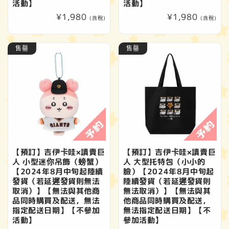
活動】
活動】
定
¥1,980
定
¥1,980
(含稅)
(含稅)
價
價
售罄
售罄
【預訂】吉伊卡哇×讀賣巨
【預訂】吉伊卡哇×讀賣巨
人 小型迷你吊飾（螃蟹）
人 大型托特包（小小的
【2024年8月中旬起陸續
臉）【2024年8月中旬起
發貨（若延遲發貨則無法
陸續發貨（若延遲發貨則
取消）】【無法與其他商
無法取消）】【無法與其
品同時購買及配送，無法
他商品同時購買及配送，
指定配送日期】【不參加
無法指定配送日期】【不
活動】
參加活動】