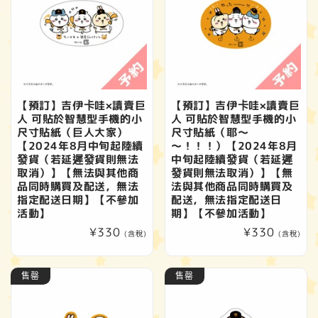
【預訂】吉伊卡哇×讀賣巨
【預訂】吉伊卡哇×讀賣巨
人 可貼於智慧型手機的小
人 可貼於智慧型手機的小
尺寸貼紙（巨人大家）
尺寸貼紙（耶～
【2024年8月中旬起陸續
～！！！）【2024年8月
發貨（若延遲發貨則無法
中旬起陸續發貨（若延遲
取消）】【無法與其他商
發貨則無法取消）】【無
品同時購買及配送，無法
法與其他商品同時購買及
指定配送日期】【不參加
配送，無法指定配送日
活動】
期】【不參加活動】
定
¥330
定
¥330
(含稅)
(含稅)
價
價
售罄
售罄