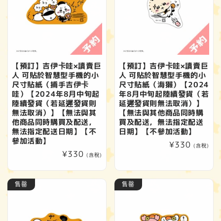
【預訂】吉伊卡哇×讀賣巨
【預訂】吉伊卡哇×讀賣巨
人 可貼於智慧型手機的小
人 可貼於智慧型手機的小
尺寸貼紙（捕手吉伊卡
尺寸貼紙（海獺）【2024
哇）【2024年8月中旬起
年8月中旬起陸續發貨（若
陸續發貨（若延遲發貨則
延遲發貨則無法取消）】
無法取消）】【無法與其
【無法與其他商品同時購
他商品同時購買及配送，
買及配送，無法指定配送
無法指定配送日期】【不
日期】【不參加活動】
參加活動】
定
¥330
(含稅)
定
¥330
價
(含稅)
價
售罄
售罄