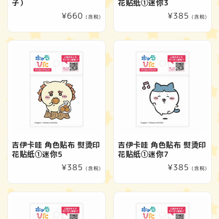
子）
花贴纸①迷你3
常
¥660
常
¥385
(含税)
(含税)
规
规
价
价
格
格
吉伊卡哇 角色贴布 熨烫印
吉伊卡哇 角色贴布 熨烫印
花贴纸①迷你5
花贴纸①迷你7
常
¥385
常
¥385
(含税)
(含税)
规
规
价
价
格
格