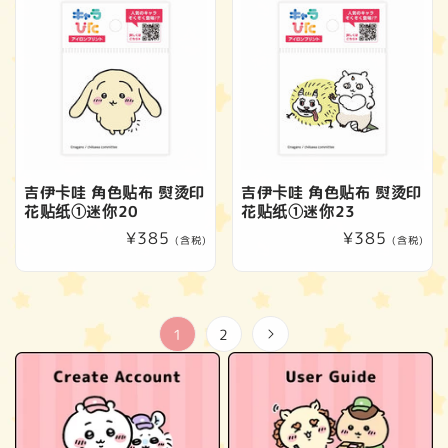
格
格
吉伊卡哇 角色贴布 熨烫印
吉伊卡哇 角色贴布 熨烫印
花贴纸①迷你20
花贴纸①迷你23
常
¥385
常
¥385
(含税)
(含税)
规
规
价
价
格
格
1
2