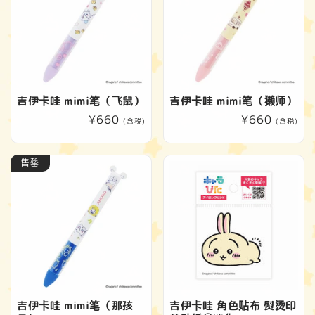
吉伊卡哇 mimi笔（飞鼠）
吉伊卡哇 mimi笔（獭师）
常
¥660
常
¥660
(含税)
(含税)
规
规
价
价
售罄
格
格
吉伊卡哇 mimi笔（那孩
吉伊卡哇 角色贴布 熨烫印