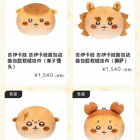
吉伊卡哇 吉伊卡哇面包店
吉伊卡哇 吉伊卡哇面包店
面包脸软绒挂件（栗子馒
面包脸软绒挂件（狮萨）
头）
常
¥1,540
(含税)
常
¥1,540
规
(含税)
规
价
价
格
售罄
售罄
格