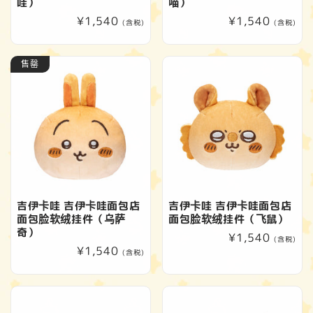
哇）
喵）
常
¥1,540
常
¥1,540
(含税)
(含税)
规
规
价
价
售罄
格
格
吉伊卡哇 吉伊卡哇面包店
吉伊卡哇 吉伊卡哇面包店
面包脸软绒挂件（乌萨
面包脸软绒挂件（飞鼠）
奇）
常
¥1,540
(含税)
常
¥1,540
规
(含税)
规
价
价
格
格