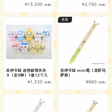
常
¥13,200
常
¥2,750
(含税)
(含税)
规
规
价
价
售罄
格
格
吉伊卡哇 迷你装饰手办
吉伊卡哇 mimi笔（龙虾乌
Ⅱ（全9种）1盒12个入
萨奇）
常
¥1,320
常
¥660
(含税)
(含税)
规
规
价
价
格
格