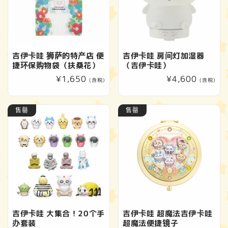
吉伊卡哇 狮萨的特产店 便
吉伊卡哇 房间灯加湿器
捷环保购物袋（扶桑花）
（吉伊卡哇）
常
¥1,650
常
¥4,600
(含税)
(含税)
规
规
价
价
售罄
售罄
格
格
吉伊卡哇 大集合！20个手
吉伊卡哇 超魔法吉伊卡哇
办套装
超魔法便捷镜子