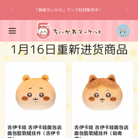
跳到内
“吉伊卡
容
「映画ちいかわ」グッズ好評販売中！
购
物
车
收
1月16日重新进货商品
藏
:
吉伊卡哇 吉伊卡哇面包店
吉伊卡哇 吉伊卡哇面包店
面包脸软绒挂件（吉伊卡
面包脸软绒挂件（哈奇