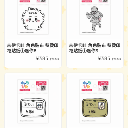
吉伊卡哇 角色贴布 熨烫印
吉伊卡哇 角色贴布 熨烫印
花贴纸①迷你8
花贴纸①迷你9
常
¥385
常
¥385
(含税)
(含税)
规
规
价
价
格
格