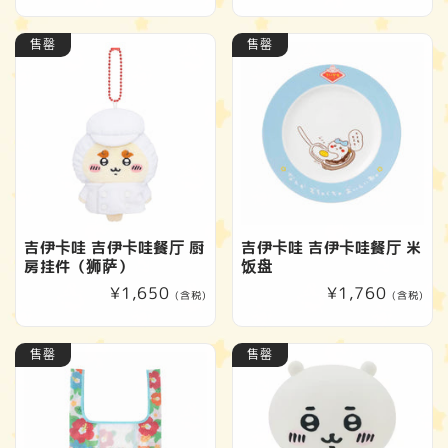
规
规
价
价
售罄
售罄
格
格
吉伊卡哇 吉伊卡哇餐厅 厨
吉伊卡哇 吉伊卡哇餐厅 米
房挂件（狮萨）
饭盘
常
¥1,650
常
¥1,760
(含税)
(含税)
规
规
价
价
售罄
售罄
格
格