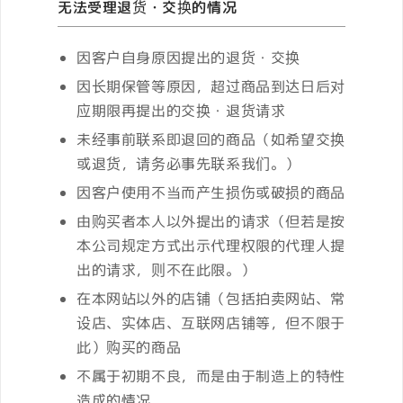
无法受理退货・交换的情况
因客户自身原因提出的退货・交换
因长期保管等原因，超过商品到达日后对
应期限再提出的交换・退货请求
未经事前联系即退回的商品（如希望交换
或退货，请务必事先联系我们。）
因客户使用不当而产生损伤或破损的商品
由购买者本人以外提出的请求（但若是按
本公司规定方式出示代理权限的代理人提
出的请求，则不在此限。）
在本网站以外的店铺（包括拍卖网站、常
设店、实体店、互联网店铺等，但不限于
此）购买的商品
不属于初期不良，而是由于制造上的特性
造成的情况