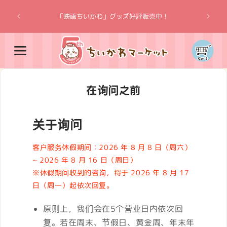
跳到内
“吉伊卡
容
「映画ちいかわ」グッズ好評販売中！
购
物
车
在询问之前
关于询问
客户服务休假期间：2026 年 8 月 8 日（周六）
~ 2026 年 8 月 16 日（周日）
※休假期间收到的咨询，将于 2026 年 8 月 17
日（周一）起依次回复。
原则上，我们会在5个营业日内依次回
复。若在周末、节假日、黄金周、年末年