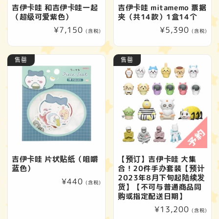
吉伊卡哇 和吉伊卡哇一起
吉伊卡哇 mitamemo 票据
（超级可爱紫色）
夹（共14款）1盒14个
常
¥7,150
常
¥5,390
(含税)
(含税)
规
规
价
价
售罄
售罄
格
格
吉伊卡哇 片状贴纸（咀嚼
【预订】吉伊卡哇 大集
蓝色）
合！20件手办套装【预计
2023年8月下旬起陆续发
常
¥440
(含税)
货】【不可与普通商品同
规
购或指定配送日期】
价
常
¥13,200
(含税)
格