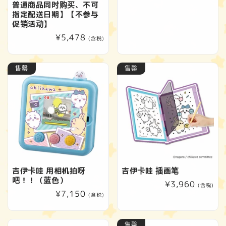
规
普通商品同时购买、不可
价
指定配送日期】【不参与
促销活动】
格
常
¥5,478
(含税)
规
价
售罄
售罄
格
吉伊卡哇 用相机拍呀
吉伊卡哇 插画笔
吧！！（蓝色）
常
¥3,960
(含税)
常
¥7,150
规
(含税)
规
价
价
格
售罄