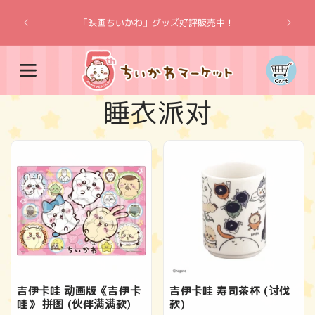
跳到内
“吉伊卡
容
「映画ちいかわ」グッズ好評販売中！
购
物
车
收
睡衣派对
藏
:
吉伊卡哇 动画版《吉伊卡
吉伊卡哇 寿司茶杯 (讨伐
哇》 拼图 (伙伴满满款)
款)