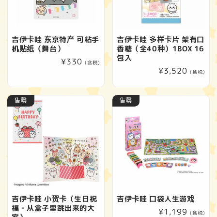
吉伊卡哇 东京特产 可粘手
吉伊卡哇 多样卡片 架有口
机贴纸（舞台）
香糖（全40种）1BOX 16
包入
常
¥330
(含税)
常
¥3,520
规
(含税)
规
价
价
格
售罄
售罄
格
吉伊卡哇 小贺卡（生日祝
吉伊卡哇 口袋人生游戏
福・从盒子里跳出来的大
常
¥1,199
(含税)