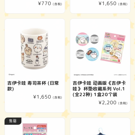
常
¥770
常
¥1,650
(含税)
(含税)
规
规
价
价
格
格
吉伊卡哇 寿司茶杯 (日常
吉伊卡哇 动画版《吉伊卡
款)
哇》 杯垫收藏系列 Vol.1
(全22种) 1盒20个装
常
¥1,650
(含税)
常
¥2,200
规
(含税)
规
价
价
格
售罄
格