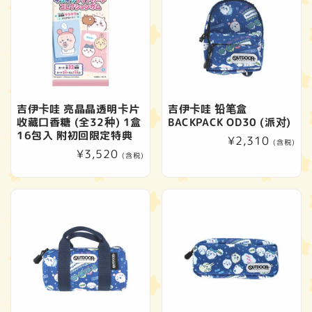
吉伊卡哇 亮晶晶透明卡片
吉伊卡哇 铅笔盒
收藏口香糖 (全32种) 1盒
BACKPACK OD30 (派对)
16包入 附初回限定特典
常
¥2,310
(含税)
常
¥3,520
规
(含税)
规
价
价
格
格