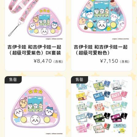
吉伊卡哇 和吉伊卡哇一起
吉伊卡哇 和吉伊卡哇一起
（超级可爱紫色）DX套装
（超级可爱粉色）
常
¥8,470
常
¥7,150
(含税)
(含税)
规
规
价
价
售罄
售罄
格
格