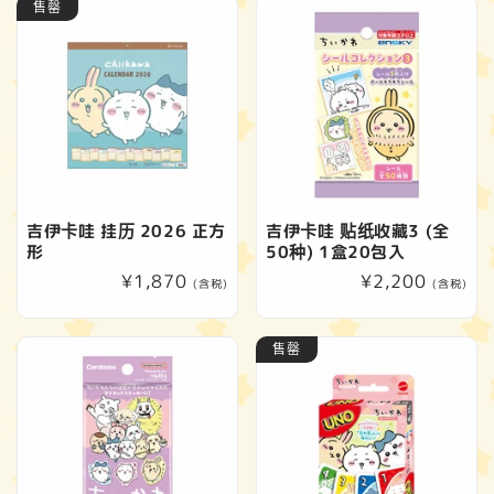
售罄
格
吉伊卡哇 挂历 2026 正方
吉伊卡哇 贴纸收藏3 (全
形
50种) 1盒20包入
常
¥1,870
常
¥2,200
(含税)
(含税)
规
规
价
价
售罄
格
格