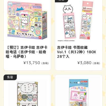
格
【预订】吉伊卡哇 吉伊卡
吉伊卡哇 书签收藏
哇电话（吉伊卡哇・哈奇
Vol.1（共32种）1BOX
喵・乌萨奇）
28个入
常
¥13,750
常
¥3,080
(含税)
(含税)
规
规
价
价
售罄
格
格