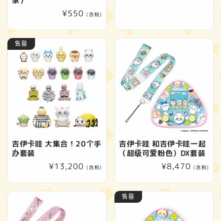
家）
规
常
¥550
(含税)
价
规
格
价
售罄
格
吉伊卡哇 大集合！20个手
吉伊卡哇 和吉伊卡哇一起
办套装
（超级可爱粉色）DX套装
常
¥13,200
常
¥8,470
(含税)
(含税)
规
规
价
价
售罄
格
格