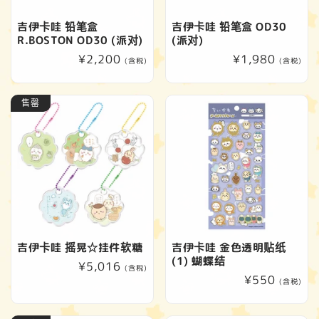
吉伊卡哇 铅笔盒
吉伊卡哇 铅笔盒 OD30
R.BOSTON OD30 (派对)
(派对)
常
¥2,200
常
¥1,980
(含税)
(含税)
规
规
价
价
售罄
格
格
吉伊卡哇 摇晃☆挂件软糖
吉伊卡哇 金色透明贴纸
(1) 蝴蝶结
常
¥5,016
(含税)
常
¥550
规
(含税)
规
价
价
格