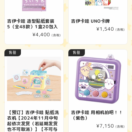
吉伊卡哇 造型贴纸套装
吉伊卡哇 UNO卡牌
5（全48款）1盒20包入
常
¥1,540
(含税)
常
¥4,400
规
(含税)
规
价
价
格
售罄
售罄
格
【预订】吉伊卡哇 贴纸洗
吉伊卡哇 用相机拍吧！！
衣机【2024年11月中旬
（紫色）
起依次发货（若延期发货
常
¥7,150
(含税)
也不可取消）】【不可与