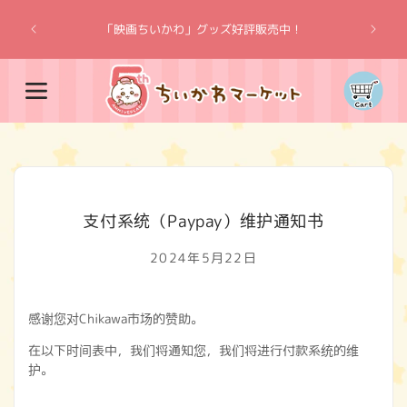
跳到内
“吉伊卡
容
「映画ちいかわ」グッズ好評販売中！
购
物
车
支付系统（Paypay）维护通知书
2024年5月22日
感谢您对Chikawa市场的赞助。
在以下时间表中，我们将通知您，我们将进行付款系统的维
护。