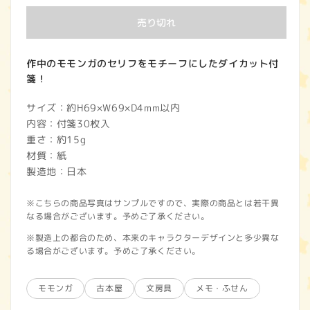
価
売り切れ
格
作中のモモンガのセリフをモチーフにしたダイカット付
箋！
サイズ：約H69×W69×D4mm以内
内容：付箋30枚入
重さ：約15g
材質：紙
製造地：日本
※こちらの商品写真はサンプルですので、実際の商品とは若干異
なる場合がございます。予めご了承ください。
※製造上の都合のため、本来のキャラクターデザインと多少異な
る場合がございます。予めご了承ください。
モモンガ
古本屋
文房具
メモ・ふせん