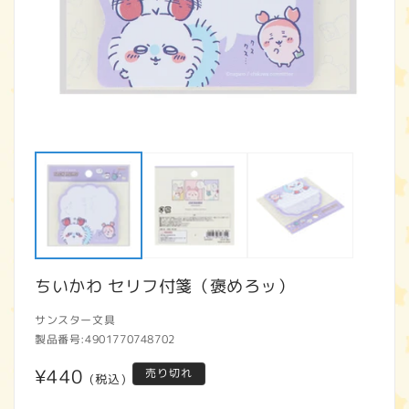
モ
ー
ダ
ル
で
メ
デ
ィ
ア
ちいかわ セリフ付箋（褒めろッ）
(1)
(2
を
開
サンスター文具
く
製品番号:
4901770748702
通
¥440
売り切れ
(税込)
常