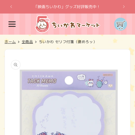
コンテ
ンツに
「映画ちいかわ」グッズ好評販売中！
「
進む
カ
ー
ト
ホーム
全商品
ちいかわ セリフ付箋（褒めろッ）
商品情
報にス
キップ