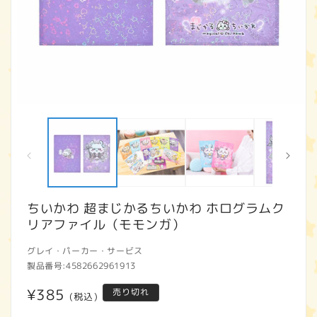
モ
ー
ダ
ル
で
メ
デ
ィ
ちいかわ 超まじかるちいかわ ホログラムク
ア
リアファイル（モモンガ）
(1)
(2
を
開
グレイ・パーカー・サービス
く
製品番号:
4582662961913
通
¥385
売り切れ
(税込)
常