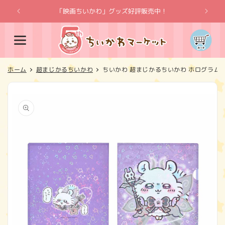
コンテ
ンツに
「映画ちいかわ」グッズ好評販売中！
「
進む
カ
ー
ト
ホーム
超まじかるちいかわ
ちいかわ 超まじかるちいかわ ホログラム
商品情
報にス
キップ