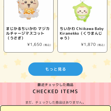
まじかるちいかわ マジカ
ちいかわ Chiikawa Baby
ルチャージマスコット
Kiramekko（くりまんじ
（うさぎ）
ゅう）
通
¥1,650
通
¥1,870
(税込)
(税込)
常
常
価
価
格
格
もっと見る
最近チェックした商品
CHECKED ITEMS
まだ、チェックした商品はありません。