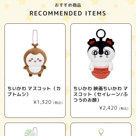
おすすめ商品
RECOMMENDED ITEMS
ちいかわ マスコット（カ
ちいかわ 映画ちいかわ マ
ブトムシ）
スコット（セイレーン/ふ
つうのお顔）
通
¥1,320
(税込)
通
¥2,420
常
(税込)
常
価
価
格
格