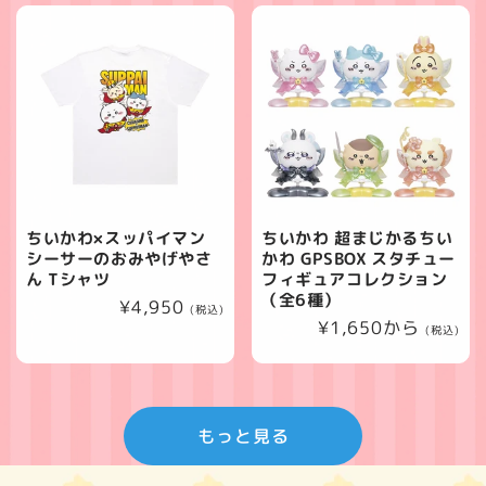
価
価
格
格
ちいかわ×スッパイマン
ちいかわ 超まじかるちい
シーサーのおみやげやさ
かわ GPSBOX スタチュー
ん Tシャツ
フィギュアコレクション
（全6種）
通
¥4,950
(税込)
通
¥1,650から
常
(税込)
常
価
価
格
格
もっと見る