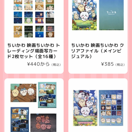
ちいかわ 映画ちいかわ ト
ちいかわ 映画ちいかわ ク
レーディング場面写カー
リアファイル（メインビ
ド2枚セット（全16種）
ジュアル）
通
¥440から
通
¥385
(税込)
(税込)
常
常
価
価
格
格