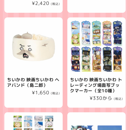
通
¥2,420
常
(税込)
常
価
価
格
格
ちいかわ 映画ちいかわ ヘ
ちいかわ 映画ちいかわ ト
アバンド（島二郎）
レーディング場面写ブッ
クマーカー（全10種）
通
¥1,650
(税込)
通
¥330から
常
(税込)
常
価
価
格
格