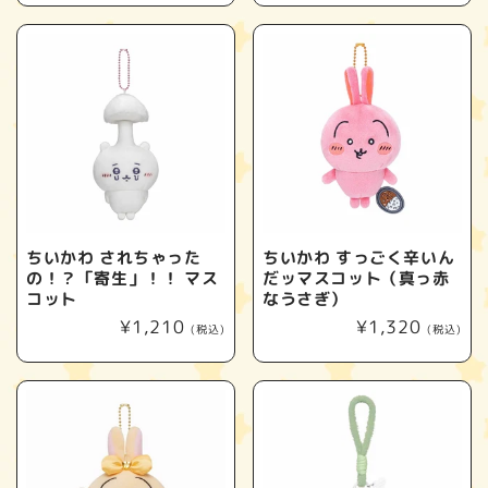
価
価
格
格
ちいかわ されちゃった
ちいかわ すっごく辛いん
の！？「寄生」！！ マス
だッマスコット（真っ赤
コット
なうさぎ）
通
¥1,210
通
¥1,320
(税込)
(税込)
常
常
価
価
格
格