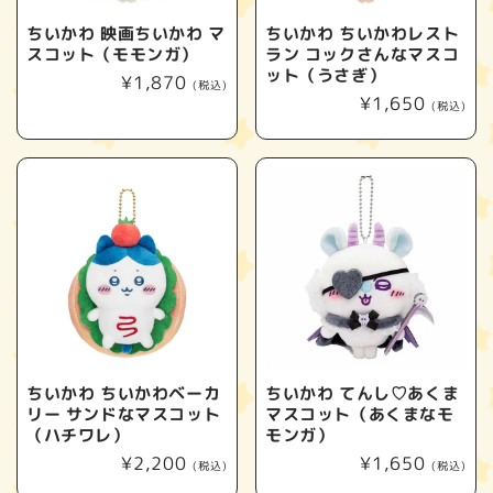
ちいかわ 映画ちいかわ マ
ちいかわ ちいかわレスト
スコット（モモンガ）
ラン コックさんなマスコ
ット（うさぎ）
通
¥1,870
(税込)
通
¥1,650
常
(税込)
常
価
価
格
格
ちいかわ ちいかわベーカ
ちいかわ てんし♡あくま
リー サンドなマスコット
マスコット（あくまなモ
（ハチワレ）
モンガ）
通
¥2,200
通
¥1,650
(税込)
(税込)
常
常