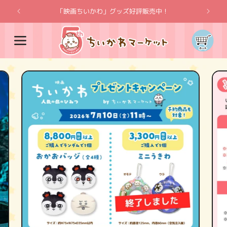
コンテ
ンツに
「映画ちいかわ」グッズ好評販売中！
「
進む
カ
ー
ト