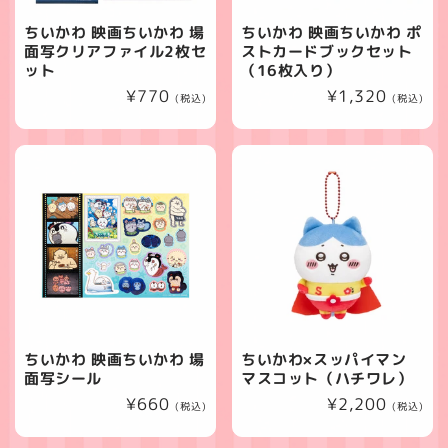
ちいかわ 映画ちいかわ 場
ちいかわ 映画ちいかわ ポ
面写クリアファイル2枚セ
ストカードブックセット
ット
（16枚入り）
通
¥770
通
¥1,320
(税込)
(税込)
常
常
価
価
格
格
ちいかわ 映画ちいかわ 場
ちいかわ×スッパイマン
面写シール
マスコット（ハチワレ）
通
¥660
通
¥2,200
(税込)
(税込)
常
常